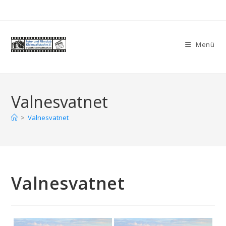
Zum
Inhalt
springen
Menü
Valnesvatnet
>
Valnesvatnet
Valnesvatnet