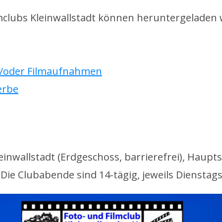
mclubs Kleinwallstadt können heruntergeladen
d/oder Filmaufnahmen
erbe
wallstadt (Erdgeschoss, barrierefrei), Hauptst
ie Clubabende sind 14-tägig, jeweils Dienstags