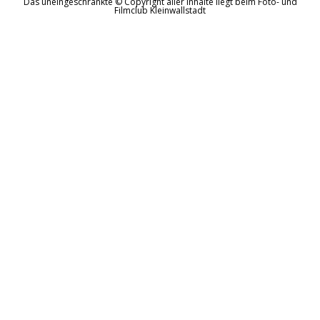
Das uneingeschränkte © Copyright aller Inhalte liegt beim Foto- und
Filmclub Kleinwallstadt