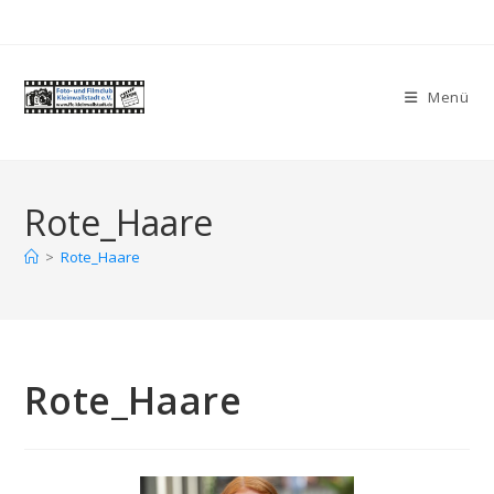
Zum
Inhalt
springen
Menü
Rote_Haare
>
Rote_Haare
Rote_Haare