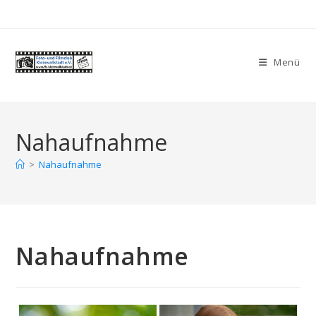
Zum
Inhalt
springen
Menü
Nahaufnahme
>
Nahaufnahme
Nahaufnahme