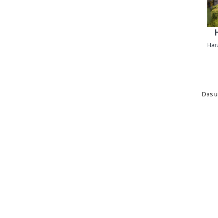
Har
Das u