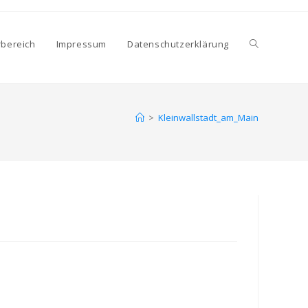
Website-
rbereich
Impressum
Datenschutzerklärung
Suche
>
Kleinwallstadt_am_Main
umschalten