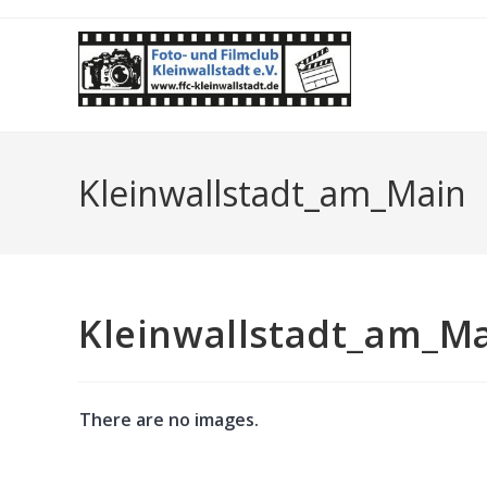
Zum
Inhalt
springen
Kleinwallstadt_am_Main
Kleinwallstadt_am_M
There are no images.