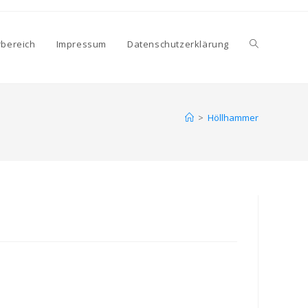
Website-
rbereich
Impressum
Datenschutzerklärung
Suche
>
Höllhammer
umschalten