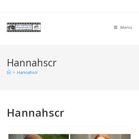
Zum
Inhalt
springen
Menü
Hannahscr
>
Hannahscr
Hannahscr