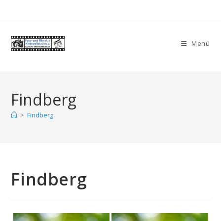
Zum
Inhalt
springen
Menü
Findberg
>
Findberg
Findberg