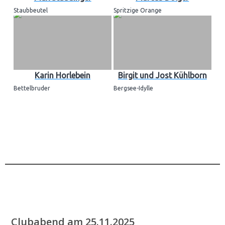
Staubbeutel
Spritzige Orange
Karin Horlebein
Birgit und Jost Kühlborn
Bettelbruder
Bergsee-Idylle
.
…
.
..
.
..
Clubabend am 25.11.2025