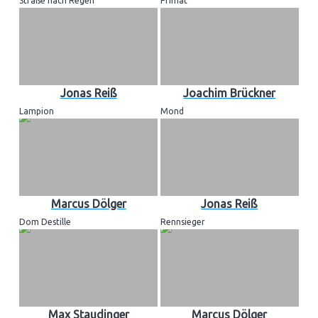
Straße nach Regen
Primat
Jonas Reiß
Joachim Brückner
Lampion
Mond
Marcus Dölger
Jonas Reiß
Dom Destille
Rennsieger
Max Staudinger
Marcus Dölger